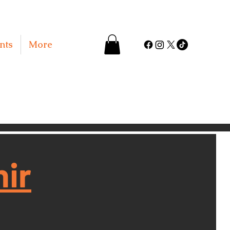
nts
More
ir