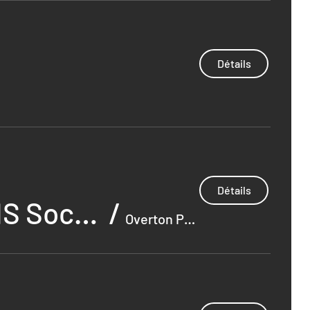
Détails
Détails
Walk MS 2026 - Hosted by the National MS Society
/
Overton Park East Parkway Pavilion