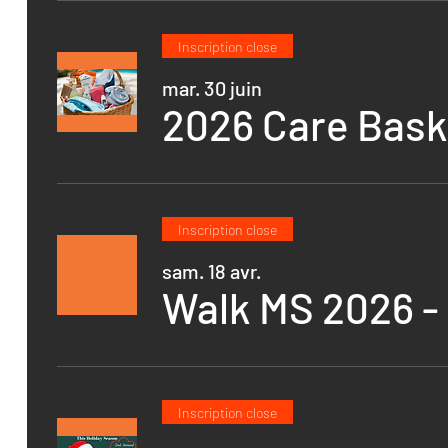
Inscription close
mar. 30 juin
2026 Care Bask
Inscription close
sam. 18 avr.
Inscription close