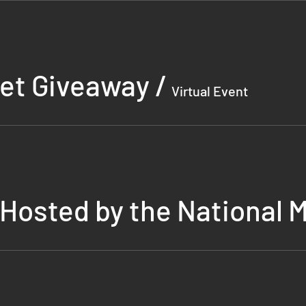
et Giveaway
/
Virtual Event