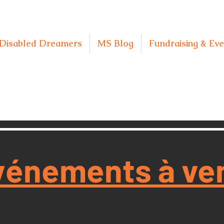
Disabled Dreamers
MS Blog
Fundraising & Eve
vénements à ven