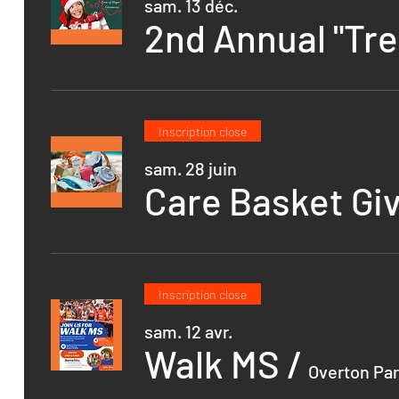
sam. 13 déc.
2nd Annual "Tre
Inscription close
sam. 28 juin
Care Basket Gi
Inscription close
sam. 12 avr.
Walk MS
/
Overton Par