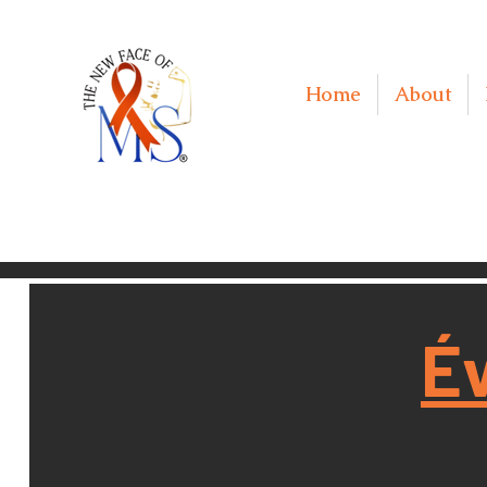
Home
About
É